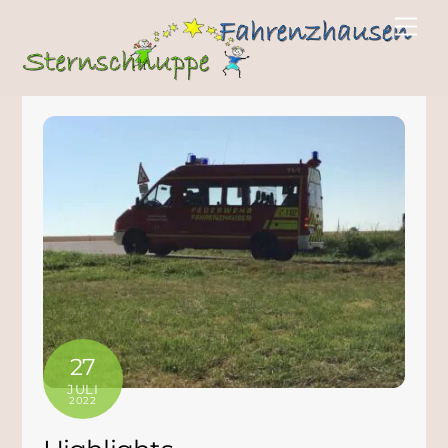
27
JULI
2022