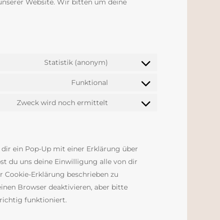
 unserer Website. Wir bitten um deine
Statistik (anonym)
Consent
to
Funktional
Consent
service
to
Zweck wird noch ermittelt
elementor
Consent
service
to
wordpress
service
sonstiges
 dir ein Pop-Up mit einer Erklärung über
st du uns deine Einwilligung alle von dir
r Cookie-Erklärung beschrieben zu
nen Browser deaktivieren, aber bitte
chtig funktioniert.