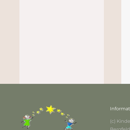
Informa
(c) Kin
Bergfel